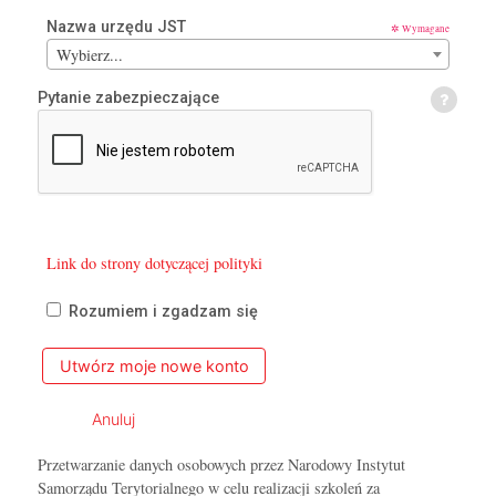
y
Nazwa urzędu JST
✲
t
Wybierz...
o
r
Pytanie zabezpieczające
i
a
l
n
e
g
o
Link do strony dotyczącej polityki
Rozumiem i zgadzam się
Przetwarzanie danych osobowych przez Narodowy Instytut
Samorządu Terytorialnego w celu realizacji szkoleń za