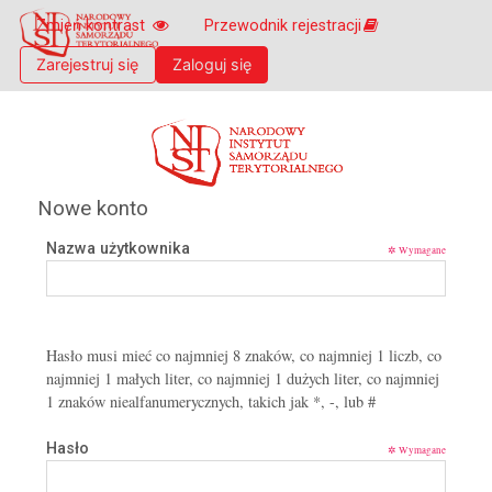
P
E
Zmień kontrast
Przewodnik rejestracji
r
-
z
Zarejestruj się
Zaloguj się
s
e
z
j
k
d
o
ź
E-s
l
d
e
o
Nowe konto
n
g
i
ł
Nazwa użytkownika
✲
a
ó
N
w
a
n
r
e
o
Hasło musi mieć co najmniej 8 znaków, co najmniej 1 liczb, co
j
d
najmniej 1 małych liter, co najmniej 1 dużych liter, co najmniej
z
o
1 znaków niealfanumerycznych, takich jak *, -, lub #
a
w
w
e
a
Hasło
✲
g
r
o