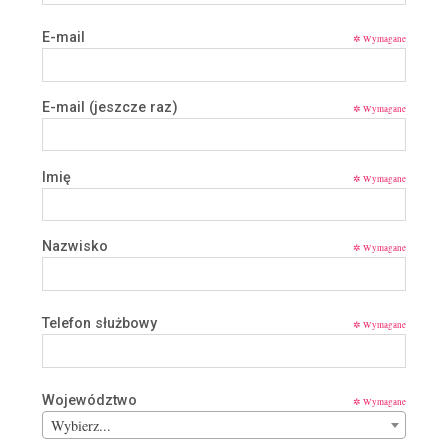
t
I
o
E-mail
n
✲
ś
s
c
t
i
y
E-mail (jeszcze raz)
✲
t
u
t
Imię
✲
u
S
a
Nazwisko
m
✲
o
r
z
Telefon służbowy
✲
ą
d
u
T
Województwo
✲
e
Wybierz...
r