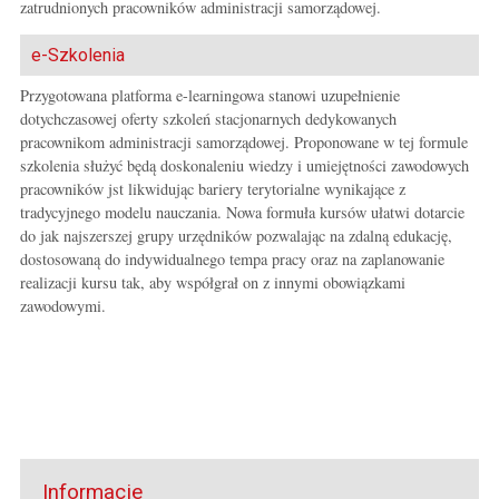
zatrudnionych pracowników administracji samorządowej.
y
t
e-Szkolenia
o
r
Przygotowana platforma e-learningowa stanowi uzupełnienie
i
dotychczasowej oferty szkoleń stacjonarnych dedykowanych
a
pracownikom administracji samorządowej. Proponowane w tej formule
l
szkolenia służyć będą doskonaleniu wiedzy i umiejętności zawodowych
n
pracowników jst likwidując bariery terytorialne wynikające z
e
tradycyjnego modelu nauczania. Nowa formuła kursów ułatwi dotarcie
g
do jak najszerszej grupy urzędników pozwalając na zdalną edukację,
o
dostosowaną do indywidualnego tempa pracy oraz na zaplanowanie
realizacji kursu tak, aby współgrał on z innymi obowiązkami
zawodowymi.
Informacje