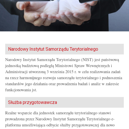
t
I
o
n
ś
s
c
t
i
y
t
u
t
Narodowy Instytut Samorządu Terytorialnego
u
Narodowy Instytut Samorządu Terytorialnego (NIST) jest państwową
S
jednostką budżetową podległą Ministrowi Spraw Wewnętrznych i
a
Administracji utworzoną 3 września 2015 r. w celu realizowania zadań
m
na rzecz harmonijnego rozwoju samorządu terytorialnego i podnoszenia
o
standardów jego działania oraz prowadzenia badań i analiz w zakresie
r
funkcjonowania jst.
z
ą
d
Służba przygotowawcza
u
Realne wsparcie dla jednostek samorządu terytorialnego stanowi
T
prowadzona przez Narodowy Instytut Samorządu Terytorialnego e-
e
platforma umożliwiająca odbycie służby przygotowawczej dla nowo
r